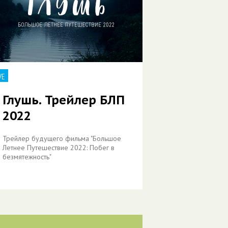
VE
Глушь. Трейлер БЛП
2022
Трейлер будущего фильма "Большое
Летнее Путешествие 2022: Побег в
безмятежность"